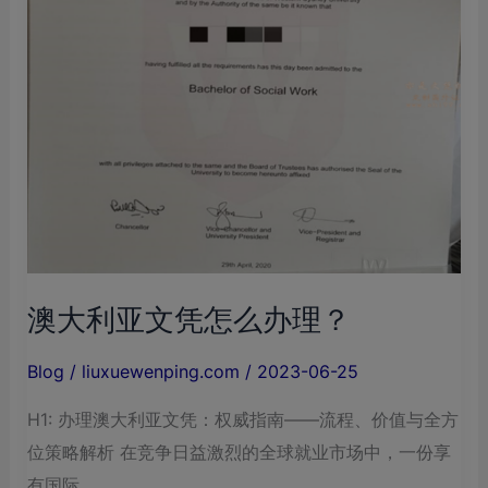
文
凭
怎
么
办
理？
澳大利亚文凭怎么办理？
Blog
/
liuxuewenping.com
/
2023-06-25
H1: 办理澳大利亚文凭：权威指南——流程、价值与全方
位策略解析 在竞争日益激烈的全球就业市场中，一份享
有国际