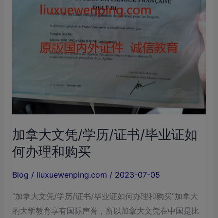
凭/
学
历/
证
书/
毕
业
证
如
加拿大文凭/学历/证书/毕业证如
何
何办理和购买
办
理
Blog
/
liuxuewenping.com
/
2023-07-05
和
“加拿大文凭/学历/证书/毕业证如何办理和购买”加拿大
购
的大学教育享有国际声誉，所以加拿大文凭在中国是比
买