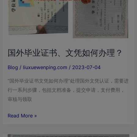
书、
文
凭
如
何
国外毕业证书、文凭如何办理？
办
理？
Blog
/
liuxuewenping.com
/
2023-07-04
“国外毕业证书文凭如何办理”处理国外文凭认证，需要进
行一系列步骤，包括文档准备，提交申请，支付费用，
审核与领取
Read More »