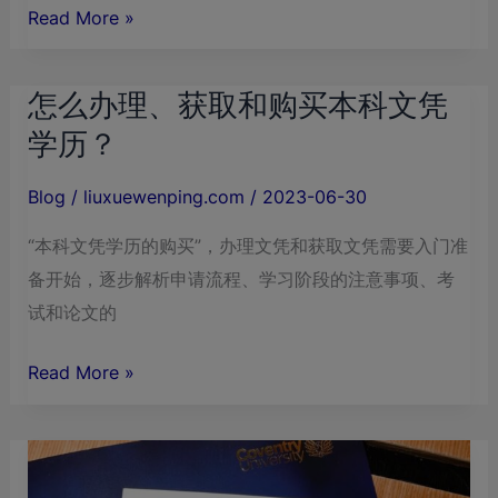
Read More »
怎么办理、获取和购买本科文凭
怎
么
学历？
办
Blog
/
liuxuewenping.com
/
2023-06-30
理、
获
“本科文凭学历的购买”，办理文凭和获取文凭需要入门准
取
备开始，逐步解析申请流程、学习阶段的注意事项、考
和
试和论文的
购
买
Read More »
本
科
德
文
国