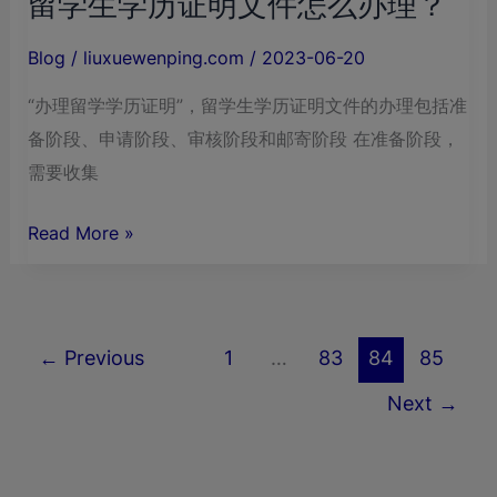
留学生学历证明文件怎么办理？
办
理？
Blog
/
liuxuewenping.com
/
2023-06-20
“办理留学学历证明”，留学生学历证明文件的办理包括准
备阶段、申请阶段、审核阶段和邮寄阶段 在准备阶段，
需要收集
Read More »
←
Previous
1
…
83
84
85
Next
→