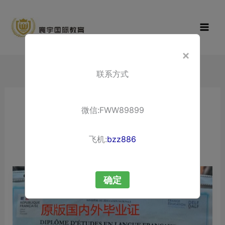
Skip
寰宇国际教
to
育
content
×
联系方式
微信:FWW89899
Blog
飞机:
bzz886
加
确定
拿
大
文