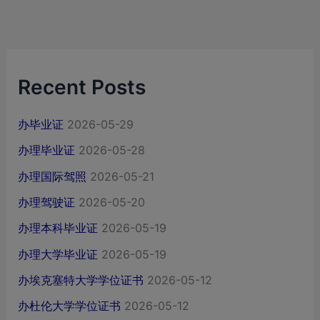
Recent Posts
办毕业证
2026-05-29
办理毕业证
2026-05-28
办理国际驾照
2026-05-21
办理驾驶证
2026-05-20
办理本科毕业证
2026-05-19
办理大学毕业证
2026-05-19
办埃克塞特大学学位证书
2026-05-12
办杜伦大学学位证书
2026-05-12