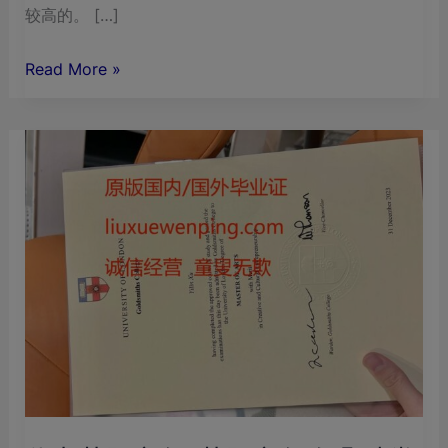
较高的。 […]
Read More »
代
办
英
国
文
凭-
英
国
文
凭
有