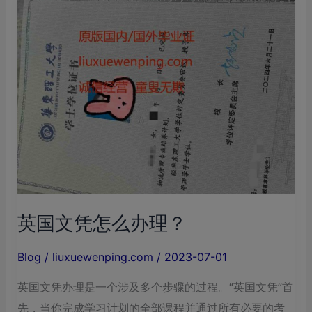
英
国
文
凭
怎
么
办
理？
英国文凭怎么办理？
Blog
/
liuxuewenping.com
/
2023-07-01
英国文凭办理是一个涉及多个步骤的过程。“英国文凭”首
先，当你完成学习计划的全部课程并通过所有必要的考