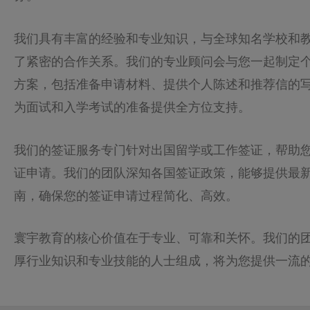
我们具有丰富的经验和专业知识，与全球知名学校和
了紧密的合作关系。我们的专业顾问会与您一起制定
方案，包括准备申请材料、提供个人陈述和推荐信的
为面试和入学考试的准备提供全方位支持。
我们的签证服务专门针对出国留学或工作签证，帮助
证申请。我们的团队深知各国签证政策，能够提供最
南，确保您的签证申请过程简化、高效。
寰宇教育的核心价值在于专业、可靠和关怀。我们的
厚行业知识和专业技能的人士组成，将为您提供一流