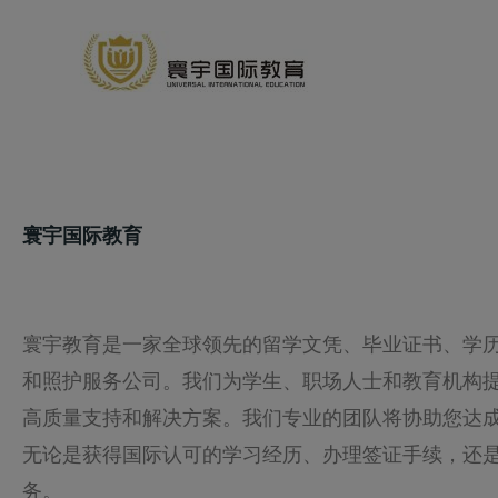
Skip
寰宇国际
to
content
寰宇国际教育
寰宇教育是一家全球领先的留学文凭、毕业证书、学
和照护服务公司。我们为学生、职场人士和教育机构
高质量支持和解决方案。我们专业的团队将协助您达
无论是获得国际认可的学习经历、办理签证手续，还
务。