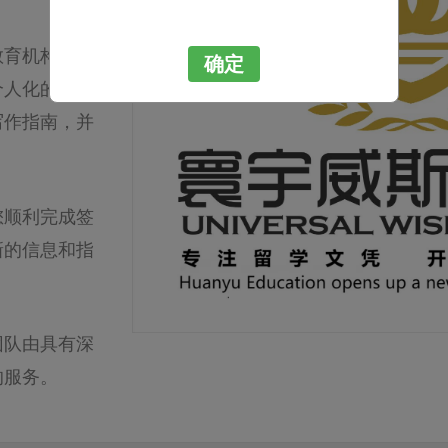
教育机构建立
确定
个人化的申请
写作指南，并
您顺利完成签
新的信息和指
团队由具有深
的服务。