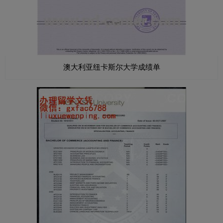
澳大利亚纽卡斯尔大学成绩单