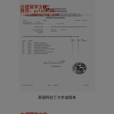
英国阿伯丁大学成绩单