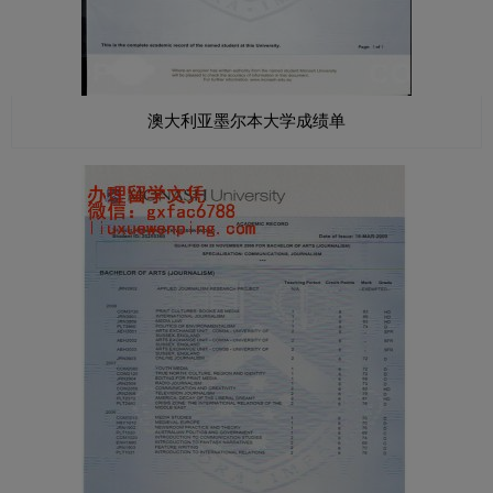
澳大利亚墨尔本大学成绩单