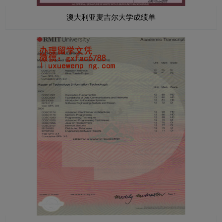
澳大利亚麦吉尔大学成绩单