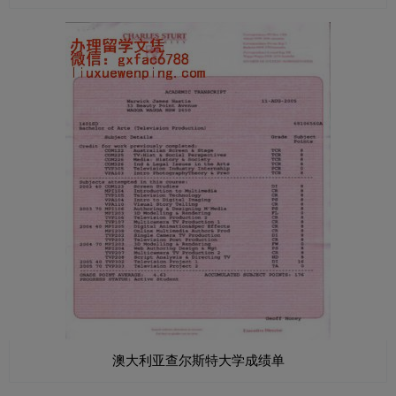
澳大利亚查尔斯特大学成绩单