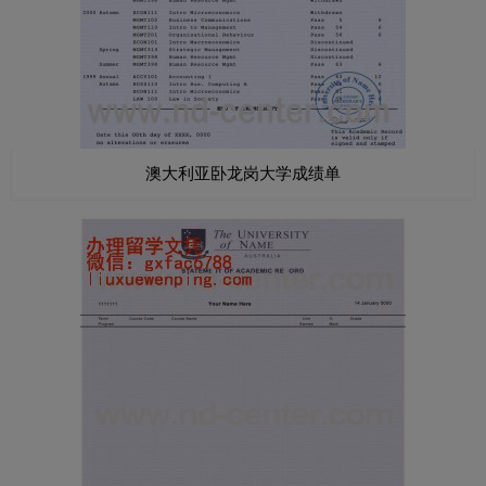
澳大利亚卧龙岗大学成绩单