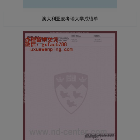
澳大利亚麦考瑞大学成绩单