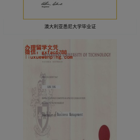
澳大利亚悉尼大学毕业证