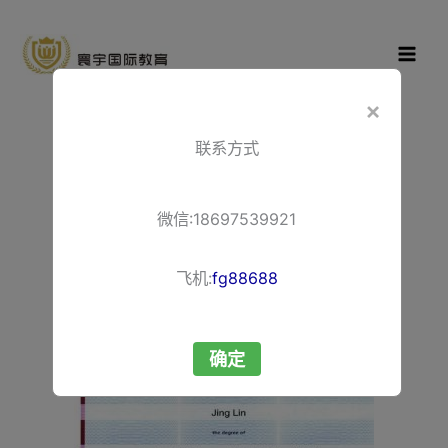
跳
寰宇国际教
至
育
内
容
×
联系方式
部分名校毕业证展示
微信:18697539921
飞机:
fg88688
确定