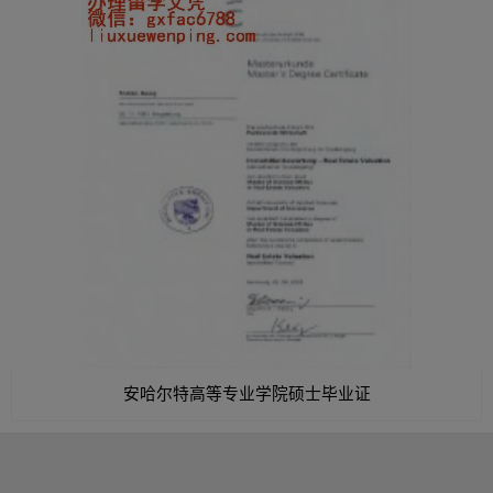
安哈尔特高等专业学院硕士毕业证