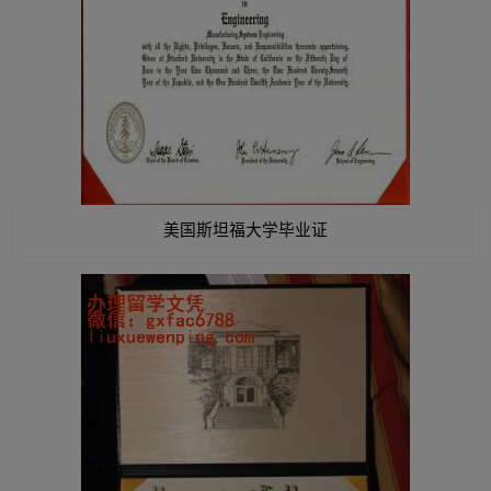
美国斯坦福大学毕业证