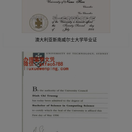
澳大利亚新南威尔士大学毕业证